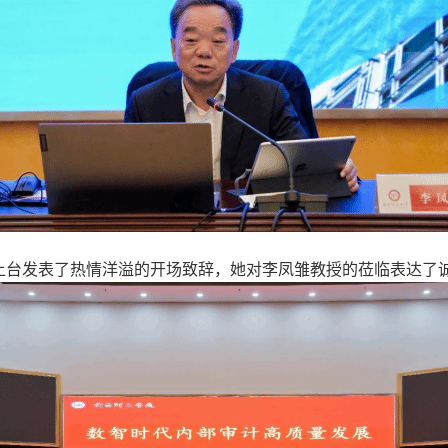
上台发表了热情洋溢的开场致辞，她对李凤雏教授的莅临表达了