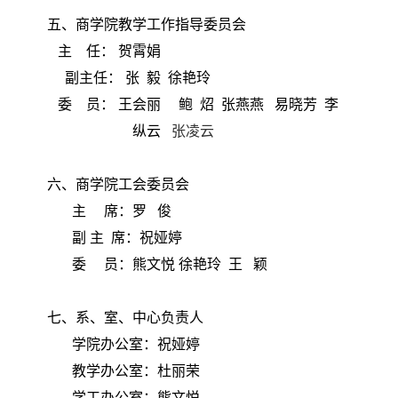
五、商学院教学工作指导委员会
主 任： 贺霄娟
副主任：
张 毅 徐艳玲
委 员： 王会丽 鲍 炤 张燕燕 易晓芳 李
纵云
张凌云
六、商学院工会委员会
主
席：罗 俊
副
主 席：祝娅婷
委
员：熊文悦 徐艳玲 王 颖
七、系、室、中心负责人
学院办公室：祝娅婷
教学办公室：杜丽荣
学工办公室：熊文悦