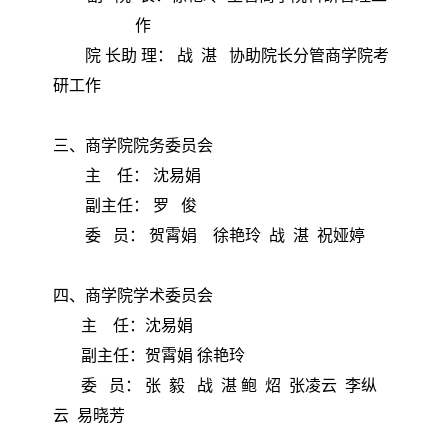
作
院
长助
理： 战 湛 协助院长分管商学院考
研工作
三、商学院院务委员会
主
任： 沈易娟
副主任：
罗
俊
委
员： 贺霄娟 徐艳玲 战 湛 祝娅婷
四、商学院学术委员会
主
任：沈易娟
副主任：贺霄娟
徐艳玲
委
员： 张 毅 战 湛 鲍 炤 张凌云 李纵
云 易晓芳