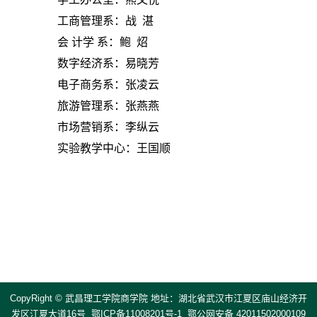
工商管理系：战
湛
会
计学
系：鲍
炤
数字经济系：易晓芳
电子商务系：张凌云
旅游管理系：张燕燕
市场营销系：李纵云
实验教学中心：王国顺
CopyRight © 武昌理工学院商学院 地址：湖北省武汉市江夏区庙山经济开
发区江夏大道16号 鄂ICP备11008201号-1 鄂公网安备 42011502000109