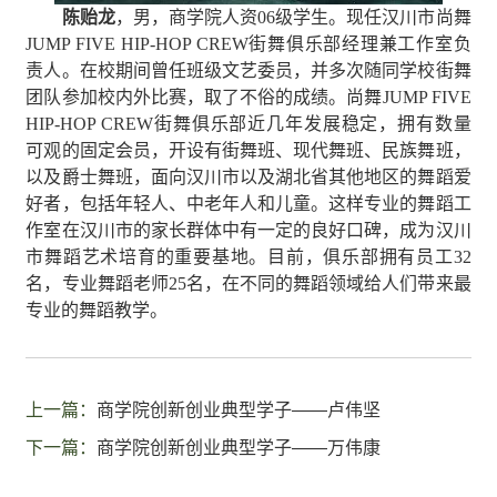
陈贻龙
，男，
商
学院人资06
级
学生。现任汉川市尚舞
JUMP FIVE HIP-HOP CREW街舞俱乐部经理
兼
工作室负
责人。
在校期间曾
任班级文艺委员，并多次随同学校街舞
团队参加校内外比赛，取了不俗的成绩。尚舞JUMP FIVE
HIP-HOP CREW街舞俱乐部近几年发展稳定，拥有数量
可观的固定会员，开设有街舞班、现代舞班、民族舞班，
以及爵士舞班，面向汉川市以及湖北省其他地区的舞蹈爱
好者，包括年轻人、中老年人和儿童。这样专业的舞蹈工
作室在汉川市的家长群体中有一定的良好口碑，成为汉川
市舞蹈艺术培育的重要基地。目前，俱乐部拥有员工32
名，专业舞蹈老师25名，在不同的舞蹈领域给人们带来最
专业的舞蹈教学。
上一篇：
商学院创新创业典型学子——卢伟坚
下一篇：
商学院创新创业典型学子——万伟康