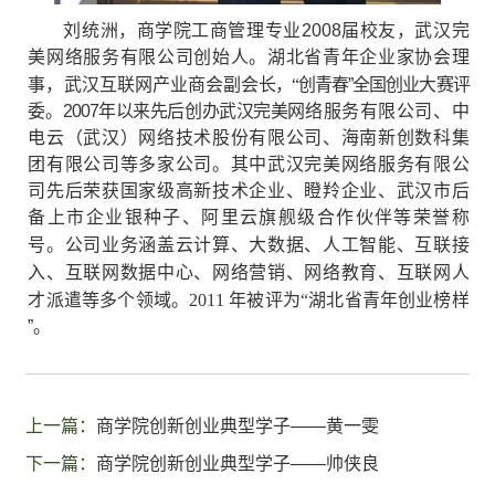
刘统洲，
商学院工商管理专业
2008
届校友，武汉
完
美网络服务有限
公司创始人。湖北省青年企业家协会理
事，武汉互联网产业商会副会
长，
“创青春
”全国创业大赛评
委。2007
年以来先后创办武汉完美网
络服务有限公司、中
电云（武汉）网络技术股份有限公司、海南新创
数科集
团有限公司等多家公司。其中武汉完美网络服务有限公
司先后
荣获国家级高新技术企业、瞪羚企业、武汉市后
备上市企业
银种子、
阿里云旗舰级合作伙伴等荣誉称
号。公司业务涵盖云计算、
大数据、
人工智能、互联接
入、互联网数据中心、网络营销、网络教育、互联网人
才派遣等多个领域。
2011
年被评为
“湖北省青年创业榜样
”。
上一篇：
商学院创新创业典型学子——黄一雯
下一篇：
商学院创新创业典型学子——帅侠良