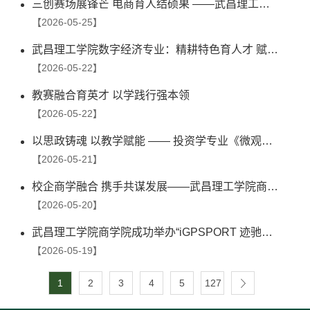
三创赛场展锋芒 电商育人结硕果 ——武昌理工学院省赛特金创历史 强势晋级国赛显实力
【2026-05-25】
武昌理工学院数字经济专业：精耕特色育人才 赋能数字产业新发展
【2026-05-22】
教赛融合育英才 以学践行强本领
【2026-05-22】
以思政铸魂 以教学赋能 —— 投资学专业《微观经济学》课程思政建设
【2026-05-21】
校企商学融合 携手共谋发展——武昌理工学院商学院与iGPSPORT迹驰初步达成校企合作共识
【2026-05-20】
武昌理工学院商学院成功举办“iGPSPORT 迹驰杯”湖北省大学生营销策划挑战赛启动会
【2026-05-19】
1
2
3
4
5
127